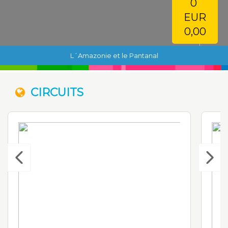
0
EUR
0,00
L´Amazonie et le Pantanal
CIRCUITS