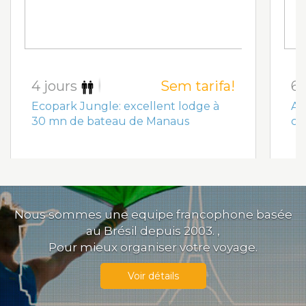
4 jours
Sem tarifa!
6 
Ecopark Jungle: excellent lodge à
An
30 mn de bateau de Manaus
co
Nous sommes une equipe francophone basée
au Brésil depuis 2003. ,
Pour mieux organiser votre voyage.
Voir détails