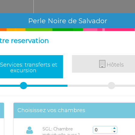
Perle Noire de Salvador
tre reservation
Services: transferts et
Hôtels
excursion
Choisissez vos chambres
SGL: Chambre