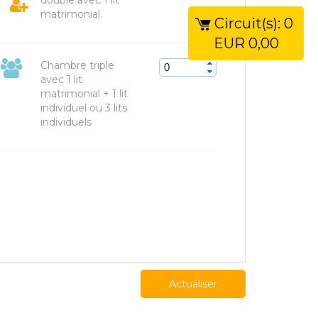
double avec 1 lit
matrimonial.
Circuit(s):
0
EUR
0,00
Chambre triple
avec 1 lit
matrimonial + 1 lit
individuel ou 3 lits
individuels
Actualiser