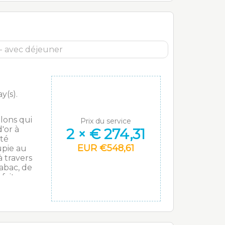
ent
iro de
 l’Eglise
térieur
que,
e au
. Retour
y(s).
lons qui
Prix du service
'or à
2
×
€
274,31
ité
EUR
€
548,61
upie au
à travers
abac, de
faites
nto
en
us
x, de
échés et