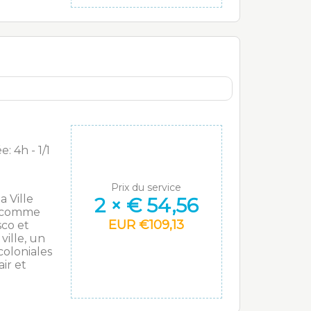
: 4h - 1/1
Prix du service
a Ville
2
×
€
54,56
u comme
EUR
€
109,13
sco et
ville, un
oloniales
ir et
tural des
penterez