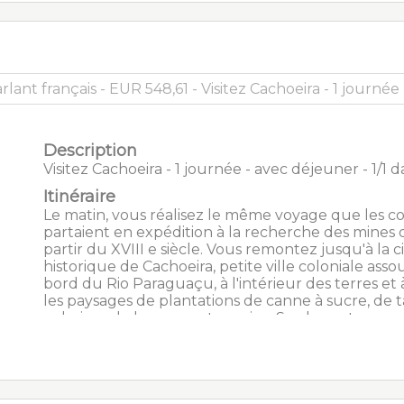
les ruelles pavées, découvrirez les églises richem
décorées, à travers les quartiers animés du « Terre
Jesus » et du « Largo do Pelourinho». Vous visiterez
São Francisco, étonnante église baroque dont l’in
est couvert de feuilles d’or et la Cathédrale Basili
ancienne église du collège des Jésuites, construit
XVIIème siècle, chef d’œuvre du baroque colonial
à votre hôtel.
Description
Visitez Cachoeira - 1 journée - avec déjeuner - 1/1 da
Itinéraire
Le matin, vous réalisez le même voyage que les co
partaient en expédition à la recherche des mines d
partir du XVIII e siècle. Vous remontez jusqu'à la c
historique de Cachoeira, petite ville coloniale asso
bord du Rio Paraguaçu, à l'intérieur des terres et 
les paysages de plantations de canne à sucre, de t
palmiers, de bananes et manioc. Sur la route, vous 
halte au sympathique et accueillant village de Sa
Amaro (cité natale du célèbre chanteur et musici
Caetano Veloso et de sa sœur Maria Bethania). Vo
pourrez y découvrir son marché de fruits tropicau
légumes, de noix de cajou, d’ épices, de poissons s