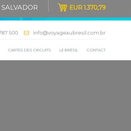
E SALVADOR
EUR 1.370,79
787 500
info@voyageaubresil.com.br
S
CARTES DES CIRCUITS
LE BRÉSIL
CONTACT