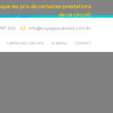
nque les prix de certaines prestations
de ce circuit!
787 500
info@voyageaubresil.com.br
S
CARTES DES CIRCUITS
LE BRÉSIL
CONTACT