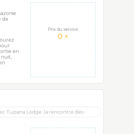
mazonie
e de
Prix du service
0
×
vourez
pour
ortie en
nuit,
 en