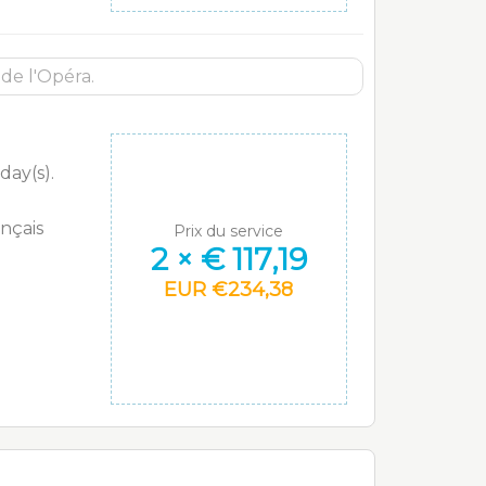
day(s).
nçais
Prix du service
2
×
€
117,19
EUR
€
234,38