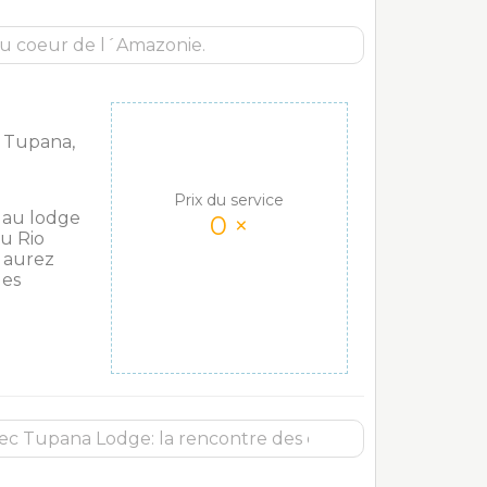
 Tupana,
Prix du service
´au lodge
0
×
u Rio
s aurez
les