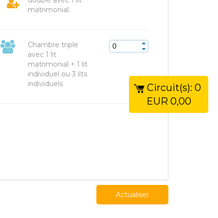
double avec 1 lit
matrimonial.
Chambre triple
avec 1 lit
matrimonial + 1 lit
individuel ou 3 lits
individuels
Circuit(s):
0
EUR
0,00
Actualiser