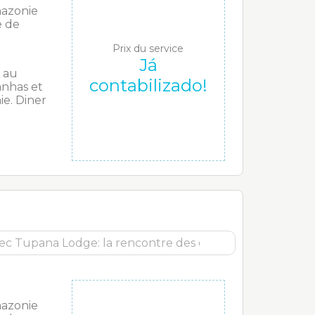
mazonie
e de
Prix du service
Já
 au
contabilizado!
anhas et
e. Diner
mazonie