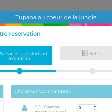
Tupana au coeur de la jungle
tre reservation
Services: transferts et
Hôtels
excursion
Choisissez vos chambres
SGL: Chambre