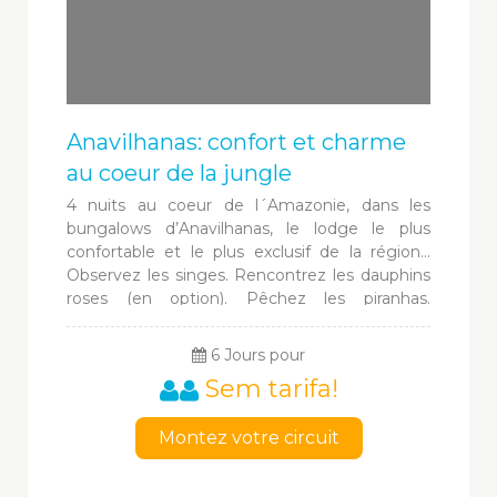
Anavilhanas: confort et charme
au coeur de la jungle
4 nuits au coeur de l´Amazonie, dans les
bungalows d’Anavilhanas, le lodge le plus
confortable et le plus exclusif de la région...
Observez les singes. Rencontrez les dauphins
roses (en option). Pêchez les piranhas.
Découvrez les plantes médicinales. Visitez un
village indigène. Observez les caimans la nuit
6 Jours pour
au fond de la forêt qui résonne d´une
Sem tarifa!
multitudes de sons.
Montez votre circuit