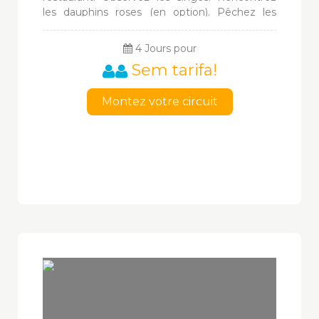
les dauphins roses (en option). Pêchez les
piranhas. Découvrez les plantes médicinales.
Visitez un village indigène. Observez les
4 Jours pour
caimans la nuit au fond de la forêt qui résonne
Sem tarifa!
d´une multitudes de sons.
Montez votre circuit