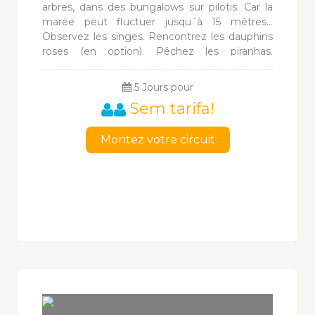
arbres, dans des bungalows sur pilotis. Car la
marée peut fluctuer jusqu´à 15 mètres...
Observez les singes. Rencontrez les dauphins
roses (en option). Pêchez les piranhas.
Découvrez les plantes médicinales. Visitez un
village indigène. Observez les caimans la nuit
5 Jours pour
au fond de la forêt qui résonne d´une
Sem tarifa!
multitudes de sons.
Montez votre circuit