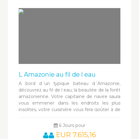
L Amazonie au fil de l eau
A bord d´un typique bateau d´Amazonie,
découvrez au fil de l eau, la beautée de la forêt
amazonienne. Votre capitaine de navire saura
vous emmener dans les endroits les plus
insolites, votre cuisinière vous fera goûter à de
toutes nouvelles saveurs, sans oublier votre
guide et sa connaissance approfondie de la
6 Jours pour
forêt...
EUR 7.615,16