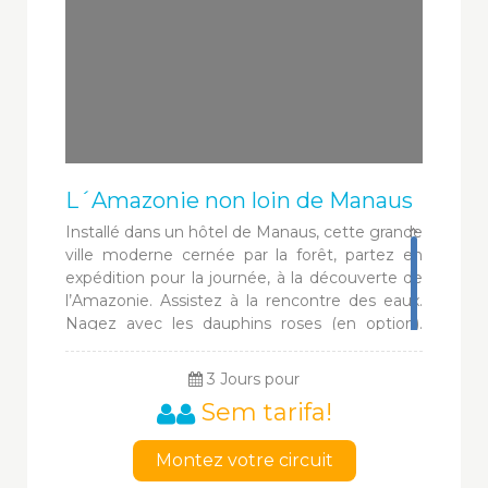
L´Amazonie non loin de Manaus
Installé dans un hôtel de Manaus, cette grande
ville moderne cernée par la forêt, partez en
expédition pour la journée, à la découverte de
l’Amazonie. Assistez à la rencontre des eaux.
Nagez avec les dauphins roses (en option).
Découvrez les plantes médicinales. Visitez un
village indigène.... Et découvrez le magnifique
3 Jours pour
Opéra de Manaus construit à la grande époque
Sem tarifa!
de production du caoutchouc...
Montez votre circuit