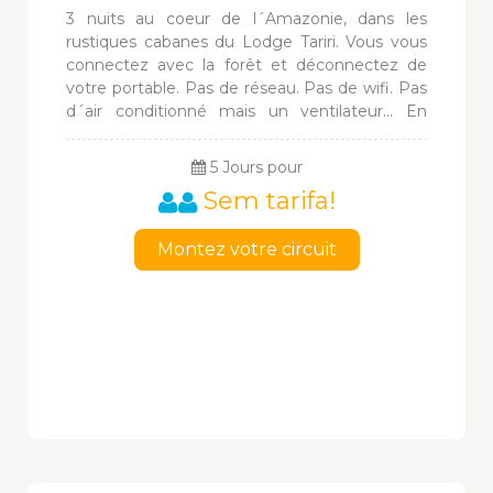
3 nuits au coeur de l´Amazonie, dans les
rustiques cabanes du Lodge Tariri. Vous vous
connectez avec la forêt et déconnectez de
votre portable. Pas de réseau. Pas de wifi. Pas
d´air conditionné mais un ventilateur... En
contrepartie, observez les singes, les dauphins
roses (en option), les caimans, les plantes
5 Jours pour
médicinales. Pêchez les piranhas. Visitez un
Sem tarifa!
village indigène.
Montez votre circuit