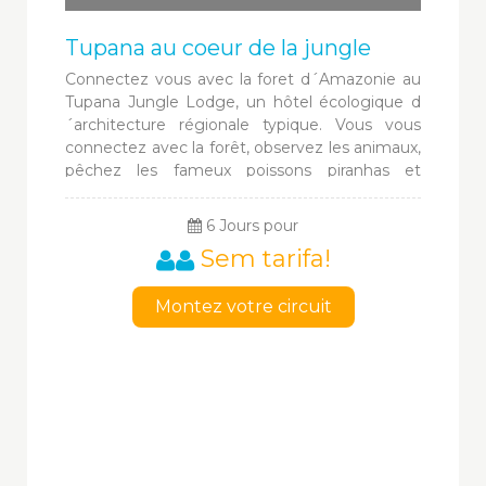
Tupana au coeur de la jungle
Connectez vous avec la foret d´Amazonie au
Tupana Jungle Lodge, un hôtel écologique d
´architecture régionale typique. Vous vous
connectez avec la forêt, observez les animaux,
pêchez les fameux poissons piranhas et
surtout déconnectez votre téléphone
portable. Ici, c´est sans technologie ni Wi-Fi,
6 Jours pour
sans climatisation, juste un ventilateur...
Sem tarifa!
Montez votre circuit