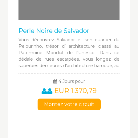
Perle Noire de Salvador
Vous découvrez Salvador et son quartier du
Pelourinho, trésor d’ architecture classé au
Patrimoine Mondial de l'Unesco. Dans ce
dédale de rues escarpées, vous longez de
superbes demeures d'architecture baroque, au
son de la capoeira, et vous vous mélangez à la
foule qui danse dans les concerts de rue...
4 Jours pour
EUR 1.370,79
Montez votre circuit