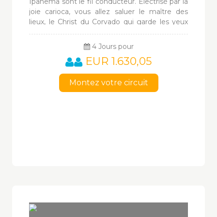
Ipanema sont le fil conducteur. Electrisé par la
joie carioca, vous allez saluer le maître des
lieux, le Christ du Corvado qui garde les yeux
fixés sur le Pain de Sucre, le sambodrome et le
Maracana.
4 Jours pour
EUR 1.630,05
Montez votre circuit