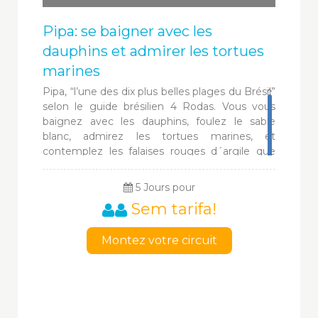
Pipa: se baigner avec les
dauphins et admirer les tortues
marines
Pipa, “l’une des dix plus belles plages du Brésil”
selon le guide brésilien 4 Rodas. Vous vous
baignez avec les dauphins, foulez le sable
blanc, admirez les tortues marines, et
contemplez les falaises rouges d´argile que
couvre la verte forêt tropicale sous un soleil
torride. Et lorsque vient la lune, s´illumine la
5 Jours pour
rue principale de ce Saint Tropez du Nordeste,
Sem tarifa!
avec la musique en live dans les bars
branchés...
Montez votre circuit