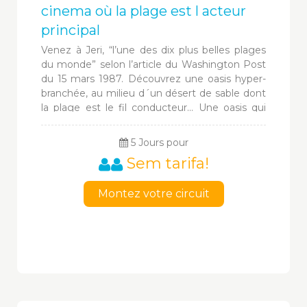
cinema où la plage est l acteur
principal
Venez à Jeri, “l’une des dix plus belles plages
du monde” selon l’article du Washington Post
du 15 mars 1987. Découvrez une oasis hyper-
branchée, au milieu d´un désert de sable dont
la plage est le fil conducteur... Une oasis qui
électrise vos sens avec ses rues en sable où
vous avez rendez vous avec les alizés : wind
5 Jours pour
surf, kite surf, sand board, buggy, capoeira,
Sem tarifa!
equitation sur la plage...
Montez votre circuit