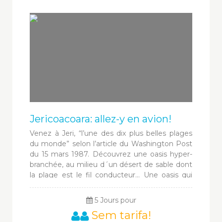
Jericoacoara: allez-y en avion!
Venez à Jeri, “l’une des dix plus belles plages
du monde” selon l’article du Washington Post
du 15 mars 1987. Découvrez une oasis hyper-
branchée, au milieu d´un désert de sable dont
la plage est le fil conducteur... Une oasis qui
électrise vos sens avec ses rues en sable où
vous avez rendez vous avec les alizés : wind
5 Jours pour
surf, kite surf, sand board, buggy, capoeira,
Sem tarifa!
equitation sur la plage...